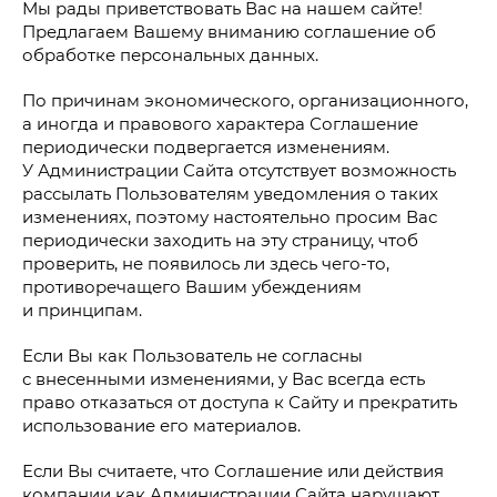
СОУТ 2022
Мы рады приветствовать Вас на нашем сайте!
Предлагаем Вашему вниманию соглашение об
СОУТ 2023
обработке персональных данных.
СОУТ 2024
По причинам экономического, организационного,
СОУТ 2025
а иногда и правового характера Соглашение
периодически подвергается изменениям.
У Администрации Сайта отсутствует возможность
рассылать Пользователям уведомления о таких
изменениях, поэтому настоятельно просим Вас
RQ-6KP
периодически заходить на эту страницу, чтоб
RQ-3K
проверить, не появилось ли здесь чего-то,
противоречащего Вашим убеждениям
RQ-2K
и принципам.
RQ-2KFf
Если Вы как Пользователь не согласны
RQ-2Ki
с внесенными изменениями, у Вас всегда есть
RQ-1K
право отказаться от доступа к Сайту и прекратить
использование его материалов.
Если Вы считаете, что Соглашение или действия
компании как Администрации Сайта нарушают