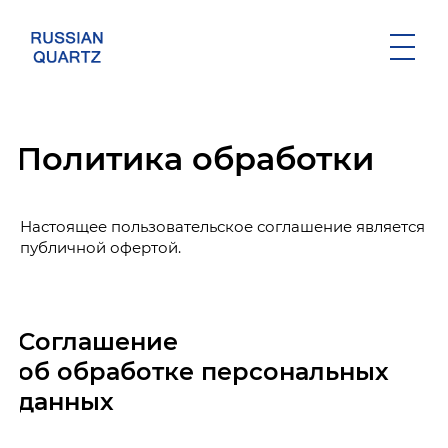
История
Месторождение
Политика обработки
Производство
Аналитическая лаборатория
Настоящее пользовательское соглашение является
Система качества
публичной офертой.
СОУТ 2018
Соглашение
СОУТ 2019
об обработке персональных
СОУТ 2020
данных
СОУТ 2021