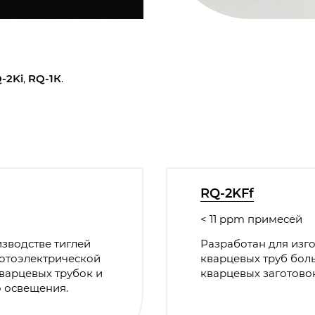
-2Ki
,
RQ-1К
.
RQ-2KFf
< 11 ppm примесей
зводстве тиглей
Разработан для изг
фотоэлектрической
кварцевых труб бол
варцевых трубок и
кварцевых заготово
о освещения.