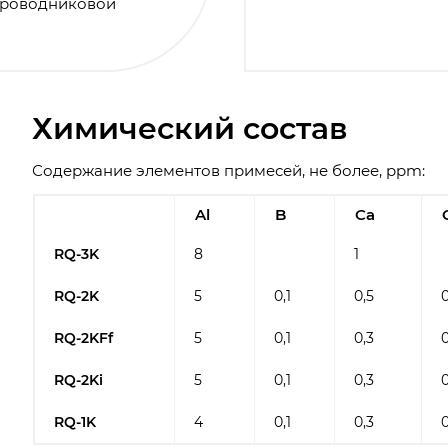
проводниковой
Химический состав
Содержание элементов примесей, не более, ppm:
Al
B
Ca
RQ-3K
8
1
RQ-2K
5
0,1
0,5
0
RQ-2KFf
5
0,1
0,3
0
RQ-2Ki
5
0,1
0,3
0
RQ-1K
4
0,1
0,3
0