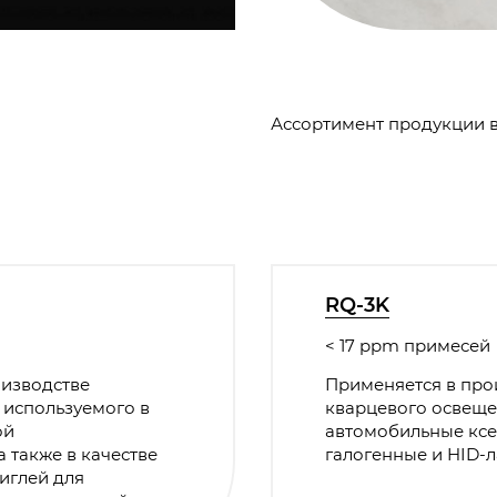
Ассортимент продукции в
RQ-3K
< 17 ppm примесей
оизводстве
Применяется в про
, используемого в
кварцевого освеще
ой
автомобильные кс
 также в качестве
галогенные и HID-
тиглей для