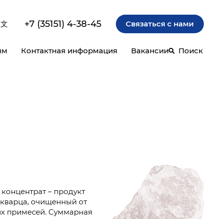
+7 (35151) 4-38-45
中文
Связаться с нами
ям
Контактная информация
Вакансии
Поиск
концентрат – продукт
кварца, очищенный от
х примесей. Суммарная