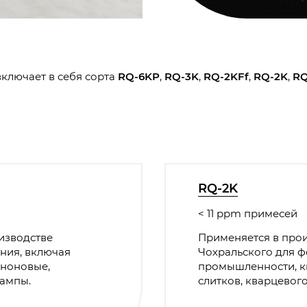
ключает в себя сорта
RQ-6KP
,
RQ-3K
,
RQ-2KFf
,
RQ-2K
,
RQ
RQ-2K
< 11 ppm примесей
изводстве
Применяется в прои
ния, включая
Чохральского для 
еноновые,
промышленности, к
лампы.
слитков, кварцевог