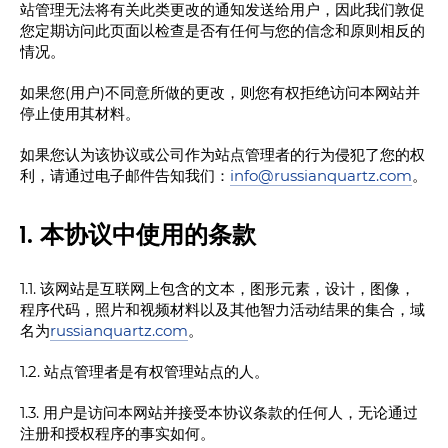
RQ-1K
站管理无法将有关此类更改的通知发送给用户，因此我们敦促
您定期访问此页面以检查是否有任何与您的信念和原则相反的
情况。
如果您(用户)不同意所做的更改，则您有权拒绝访问本网站并
俄罗斯石英公司产品应用领域
停止使用其材料。
产品包装和交付
如果您认为该协议或公司作为站点管理者的行为侵犯了您的权
利，请通过电子邮件告知我们：
info@russianquartz.com
。
1. 本协议中使用的条款
1.1. 该网站是互联网上包含的文本，图形元素，设计，图像，
程序代码，照片和视频材料以及其他智力活动结果的集合，域
名为
russianquartz.com
。
1.2. 站点管理者是有权管理站点的人。
1.3. 用户是访问本网站并接受本协议条款的任何人，无论通过
注册和授权程序的事实如何。