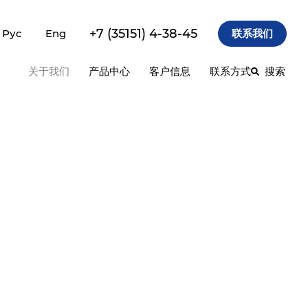
+7 (35151) 4-38-45
Рус
Eng
联系我们
关于我们
产品中心
客户信息
联系方式
搜索