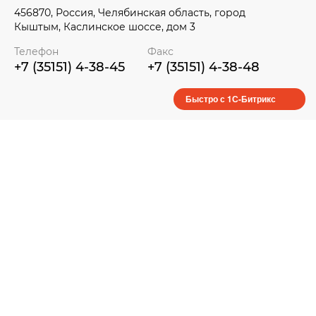
СОУТ 2022
456870, Россия, Челябинская область, город
СОУТ 2023
Кыштым, Каслинское шоссе, дом 3
СОУТ 2024
Телефон
Факс
+7 (35151) 4-38-45
+7 (35151) 4-38-48
СОУТ 2025
Быстро с 1С-Битрикс
RQ-6KP
RQ-3K
RQ-2K
RQ-2KFf
RQ-2Ki
RQ-1K