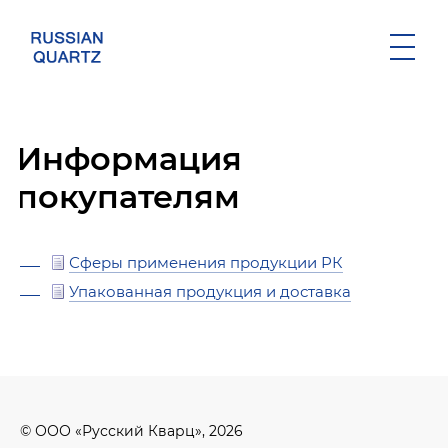
История
Месторождение
Информация
Производство
покупателям
Аналитическая лаборатория
Система качества
Сферы применения продукции РК
Упакованная продукция и доставка
СОУТ 2018
СОУТ 2019
СОУТ 2020
СОУТ 2021
© ООО «Русский Кварц», 2026